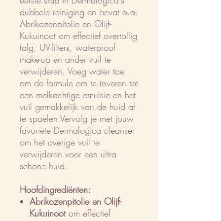
eerste stap in Dermalogica's
dubbele reiniging en bevat o.a.
Abrikozenpitolie en Olijf-
Kukuinoot om effectief overtollig
talg, UV-filters, waterproof
make-up en ander vuil te
verwijderen. Voeg water toe
om de formule om te toveren tot
een melkachtige emulsie en het
vuil gemakkelijk van de huid af
te spoelen.Vervolg je met jouw
favoriete Dermalogica cleanser
om het overige vuil te
verwijderen voor een ultra
schone huid.
Hoofdingrediënten:
Abrikozenpitolie en Olijf-
Kukuinoot
om effectief