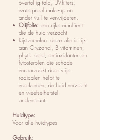
overtollig talg, UV-filters,
waterproof make-up en
ander vuil te verwijderen.
Olijfolie:
een rijke emollïent
die de huid verzacht
Rijstzemelen: deze olie is rijk
aan Oryzanol, B vitaminen,
phytic acid, antioxidanten en
fytosterolen die schade
veroorzaakt door vrije
radicalen helpt te
voorkomen, de huid verzacht
en weefselherstel
ondersteunt.
Huidtype:
Voor alle huidtypes
Gebruik: