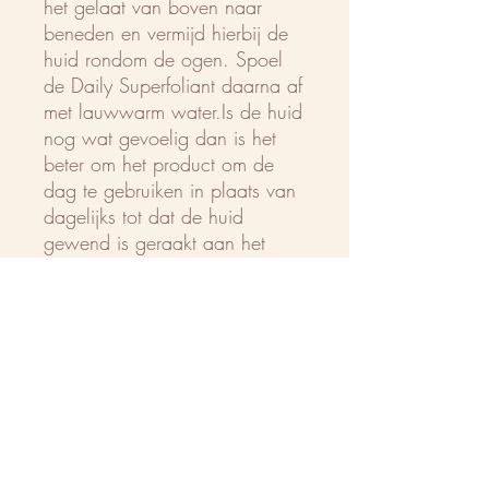
het gelaat van boven naar
beneden en vermijd hierbij de
huid rondom de ogen. Spoel
de Daily Superfoliant daarna af
met lauwwarm water.Is de huid
nog wat gevoelig dan is het
beter om het product om de
dag te gebruiken in plaats van
dagelijks tot dat de huid
gewend is geraakt aan het
product.
Ingrediënten:
Microcrystalline Cellulose,
Sodium Bicarbonate, Sodium
Cocoyl Glutamate, Sodium
Myristoyl Glutamate, Malic
Acid, Sodium Methyl Cocoyl
Taurate, Charcoal Powder,