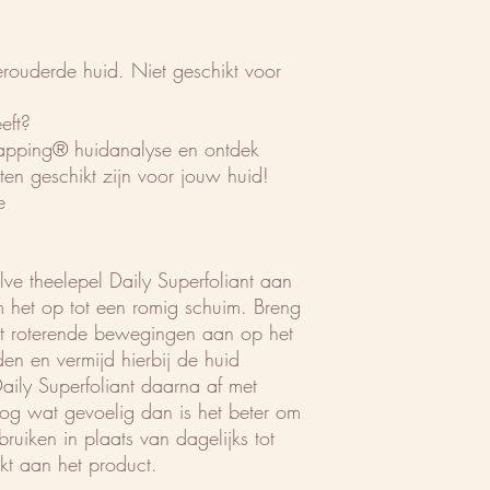
verouderde huid. Niet geschikt voor
eft?
apping® huidanalyse en ontdek
en geschikt zijn voor jouw huid!
e
lve theelepel Daily Superfoliant aan
 het op tot een romig schuim. Breng
cht roterende bewegingen aan op het
n en vermijd hierbij de huid
ily Superfoliant daarna af met
og wat gevoelig dan is het beter om
uiken in plaats van dagelijks tot
kt aan het product.