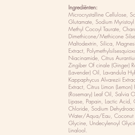
Ingrediënten:
Microcrystalline Cellulose,
Glutamate, Sodium Myristoy
Methyl Cocoyl Taurate, Char
Dimethicone/Methicone Sils
Maltodextrin, Silica, Magnes
Extract, Polymethylsilsesquioxa
Niacinamide, Citrus Aurantiu
Zingiber Of cinale (Ginger) R
(Lavender) Oil, Lavandula Hyb
Kappaphycus Alvarezii Extrac
Extract, Citrus Limon (Lemon)
(Rosemary) Leaf Oil, Salvia Of
Lipase, Papain, Lactic Acid,
Chloride, Sodium Dehydroac
Water/Aqua/Eau, Coconut Ac
Glycine, Undecylenoyl Glyci
Linalool.