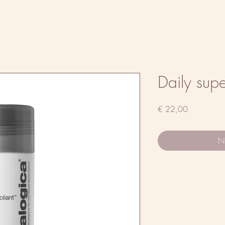
Daily sup
Prijs
€ 22,00
Ni