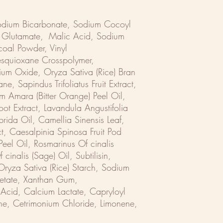
 Sodium Bicarbonate, Sodium Cocoyl
l Glutamate, Malic Acid, Sodium
coal Powder, Vinyl
esquioxane Crosspolymer,
ium Oxide, Oryza Sativa (Rice) Bran
ne, Sapindus Trifoliatus Fruit Extract,
m Amara (Bitter Orange) Peel Oil,
oot Extract, Lavandula Angustifolia
rida Oil, Camellia Sinensis Leaf,
t, Caesalpinia Spinosa Fruit Pod
 Peel Oil, Rosmarinus Of cinalis
 cinalis (Sage) Oil, Subtilisin,
 Oryza Sativa (Rice) Starch, Sodium
etate, Xanthan Gum,
id, Calcium Lactate, Capryloyl
ne, Cetrimonium Chloride, Limonene,