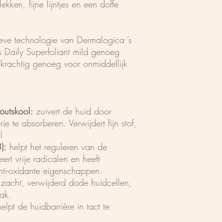
kken, fijne lijntjes en een doffe
eve technologie van Dermalogica ’s
is Daily Superfoliant mild genoeg
 krachtig genoeg voor onmiddellijk
outskool:
zuivert de huid door
rie te absorberen. Verwijdert fijn stof,
il
):
helpt het reguleren van de
eert vrije radicalen en heeft
nti-oxidante eigenschappen.
zacht, verwijderd dode huidcellen,
aak.
elpt de huidbarrière in tact te