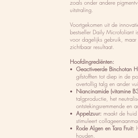
zoals onder andere pigmentvle
uitstraling.
Voortgekomen uit de innovati
bestseller Daily Microfoliant 
voor dagelijks gebruik, maar
zichtbaar resultaat.
Hoofdingrediënten:
Geactiveerde Binchotan H
gifstofften tot diep in de po
overtollig talg en ander vu
Niancinamide (vitamine B3
talgproductie, het neutralis
ontstekingsremmende en a
Appelzuur:
maakt de huid 
stimuleert collageenaanm
Rode Algen en Tara Fruit:
h
houden.