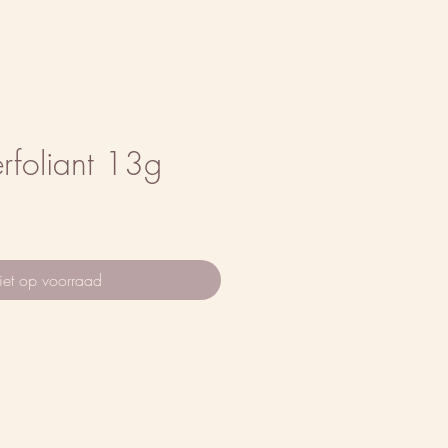
erfoliant 13g
et op voorraad