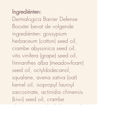
Ingrediënten:
Dermalogica Barrier Defense
Booster bevat de volgende
ingrediënten: gossypium
herbaceum (cotton) seed oil,
crambe abyssinica seed oil,
vitis vinifera (grape) seed oil,
limnanthes alba (meadowfoam)
seed oil, octyldodecanol,
squalane, avena sativa (oat)
kernel oil, isopropyl lauroyl
sarcosinate, actinidia chinensis
(kiwi) seed oil, crambe
abyssinica seed oil phytosterol
esters, juglans regia (walnut)
seed oil, hexyldecanol, oryza
sativa (rice) bran extract,
passiflora edulis seed oil,