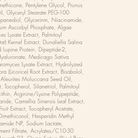
imethicone, Pentylene Glycol, Prunus
il, Glyceryl Stearate PEG-100
opanediol, Glycerinm, Niacinamide,
dium Ascorbyl Phosphate, Algae
es Lysate Extract, Palmitoyl
at) Kernel Extract, Dunaliella Salina
 Lupine Protein, Dipeptide-2,
Hyaluronate, Medicago Sativa
haromyces Lysate Extract, Hydrolyzed
a (Licorice) Root Extract, Bisabolol,
Aleurites Moluccana Seed Oil,
t, Tocopherol, Silanetriol, Palmitoyl
ithin, Arginine/Lysine Polypeptide,
aride, Camellia Sinensis Leaf Extract,
uit Extract, Tocopheryl Acetate,
, Dimethiconol, Hesperidin Methyl
ramide NP, Sodium Lactate,
ment Filtrate, Acrylates/C10-30