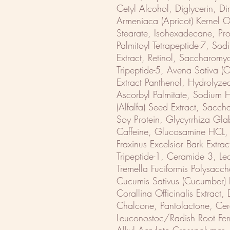
Cetyl Alcohol, Diglycerin, D
Armeniaca (Apricot) Kernel O
Stearate, Isohexadecane, Pr
Palmitoyl Tetrapeptide-7, So
Extract, Retinol, Saccharomyc
Tripeptide-5, Avena Sativa (O
Extract Panthenol, Hydrolyzed
Ascorbyl Palmitate, Sodium 
(Alfalfa) Seed Extract, Sacc
Soy Protein, Glycyrrhiza Glabr
Caffeine, Glucosamine HCL, 
Fraxinus Excelsior Bark Extrac
Tripeptide-1, Ceramide 3, Lec
Tremella Fuciformis Polysacch
Cucumis Sativus (Cucumber) Fr
Corallina Officinalis Extract
Chalcone, Pantolactone, Ce
Leuconostoc/Radish Root Fer