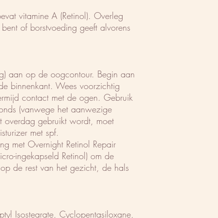
bevat vitamine A (Retinol). Overleg
 bent of borstvoeding geeft alvorens
ing) aan op de oogcontour. Begin aan
 de binnenkant. Wees voorzichtig
rmijd contact met de ogen. Gebruik
 avonds (vanwege het aanwezige
t overdag gebruikt wordt, moet
turizer met spf.
g met Overnight Retinol Repair
cro-ingekapseld Retinol) om de
op de rest van het gezicht, de hals
.
l Isostearate, Cyclopentasiloxane,