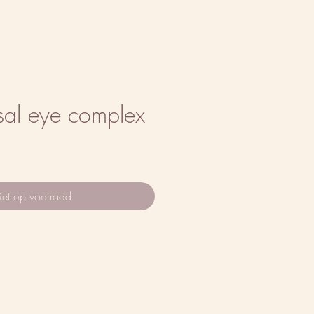
sal eye complex
et op voorraad