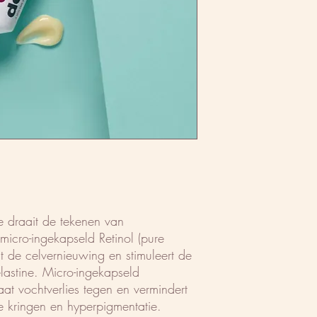
e draait de tekenen van
micro-ingekapseld Retinol (pure
lt de celvernieuwing en stimuleert de
astine. Micro-ingekapseld
at vochtverlies tegen en vermindert
 kringen en hyperpigmentatie.